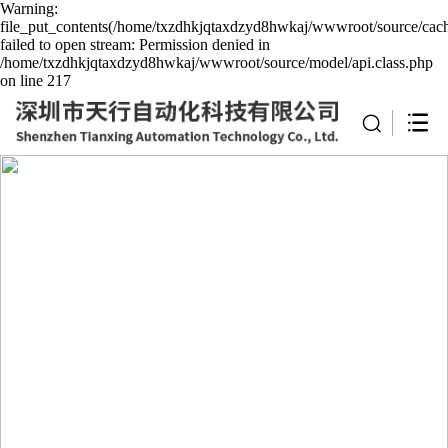
Warning:
file_put_contents(/home/txzdhkjqtaxdzyd8hwkaj/wwwroot/source/cach
failed to open stream: Permission denied in
/home/txzdhkjqtaxdzyd8hwkaj/wwwroot/source/model/api.class.php
on line 217