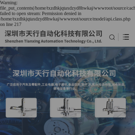
Warning:
file_put_contents(/home/txzdhkjqtaxdzyd8hwkaj/wwwroot/source/cach
failed to open stream: Permission denied in
/home/txzdhkjqtaxdzyd8hwkaj/wwwroot/source/model/api.class.php
on line 217