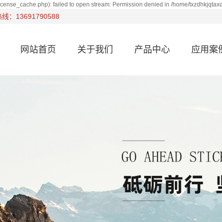
cense_cache.php): failed to open stream: Permission denied in /home/txzdhkjqta
：13691790588
网站首页
关于我们
产品中心
应用案