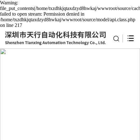
Warning:
file_put_contents(/home/txzdhkjqtaxdzyd8hwkaj/wwwroot/source/cach
failed to open stream: Permission denied in
/home/txzdhkjqtaxdzyd8hwkaj/wwwroot/source/model/api.class.php
on line 217