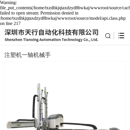
Warning:
file_put_contents(/home/txzdhkjqtaxdzyd8hwkaj/wwwroot/source/cach
failed to open stream: Permission denied in
/home/txzdhkjqtaxdzyd8hwkaj/wwwroot/source/model/api.class.php
on line 217
注塑机一轴机械手