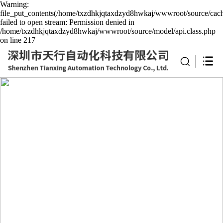
Warning:
file_put_contents(/home/txzdhkjqtaxdzyd8hwkaj/wwwroot/source/cach
failed to open stream: Permission denied in
/home/txzdhkjqtaxdzyd8hwkaj/wwwroot/source/model/api.class.php
on line 217