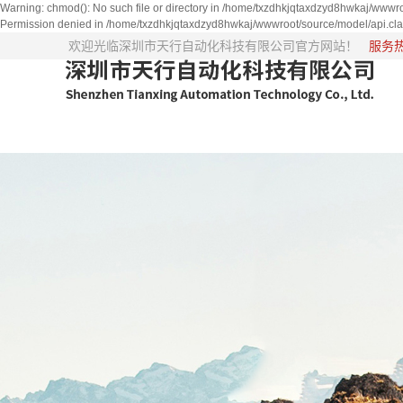
Warning: chmod(): No such file or directory in /home/txzdhkjqtaxdzyd8hwkaj/wwwro
Permission denied in /home/txzdhkjqtaxdzyd8hwkaj/wwwroot/source/model/api.cla
欢迎光临深圳市天行自动化科技有限公司官方网站！
服务热线