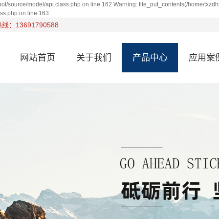
ot/source/model/api.class.php on line 162 Warning: file_put_contents(/home/txzdh
ss.php on line 163
：13691790588
网站首页
关于我们
产品中心
应用案